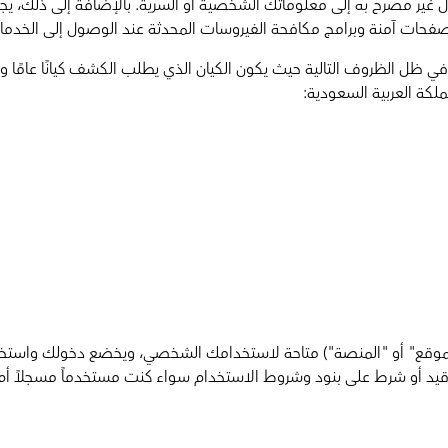
ول غير مصرح به إلى معلوماتك الشخصية أو السرية. بالإضافة إلى ذلك، يج
ات آمنة وبرامج مكافحة الفيروسات المحدثة عند الوصول إلى الخدمات ال
 ظل الظروف التالية حيث يكون الكيان الذي يطلب الكشف كيانًا عامًا وف
لكة العربية السعودية:
ارة "الموقع" أو "المنصة") متاحة لاستخدامك الشخصي، ويخضع دخولك واست
أو شرط على بنود وشروط الاستخدام سواء كنت مستخدماً مسجلاً أم لم 