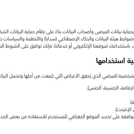
سوم الملكي رقم (م/148) وتاريخ 5/9/ 1444هـ و معايير وضوابط هيئة البيانات والذكاء الإصطناعي (س
 باستخدامك لموقعنا الإلكتروني أو خدماتنا، فإنك توافق على الشروط ال
ية استخدامها
ات الشخصية للمرضي الذي يُحقق الأغراض التي جُمعت من أجلها وتشمل البيا
لإقامة، الجنسية، الجنس).
).
الإنترنت).
وافقة على تحديد الموقع الجغرافي للمستخدم للاستفادة من بعض الخدما