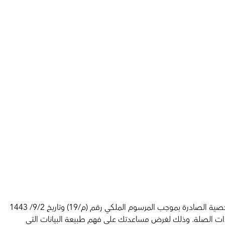
تلتزم شركة الحلول الرجالية للتجارة والكيانات التابعة لها ("عيادة نودايت") بحماية بيانات المرضى وأصحاب البيانات بناءً على نظام حماية البيانات الشخصية الصادرة بموجب المرسوم الملكي رقم (م/19) وتاريخ 9/2/ 1443
دايا) والأنظمة والسياسات ذات الصلة. وذلك لغرض مساعدتك على فهم طبيعة البيانات التي