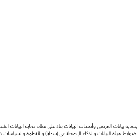
سوم الملكي رقم (م/148) وتاريخ 5/9/ 1444هـ و معايير وضوابط هيئة البيانات والذكاء الإصطناعي (س